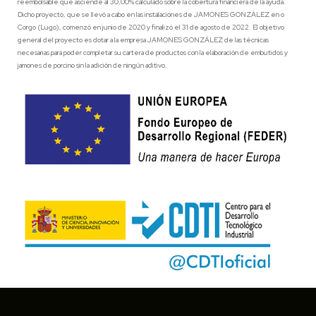
reembolsable que asciende al 30,00% calculado sobre la cobertura financiera de la ayuda.
Dicho proyecto, que se llevó a cabo en las instalaciones de JAMONES GONZÁLEZ en o
Corgo (Lugo), comenzó en junio de 2020 y finalizó el 31 de agosto de 2022. El objetivo
general del proyecto es dotar a la empresa JAMONES GONZÁLEZ de las técnicas
necesarias para poder completar su cartera de productos con la elaboración de embutidos y
jamones de porcino sin la adición de ningún aditivo.