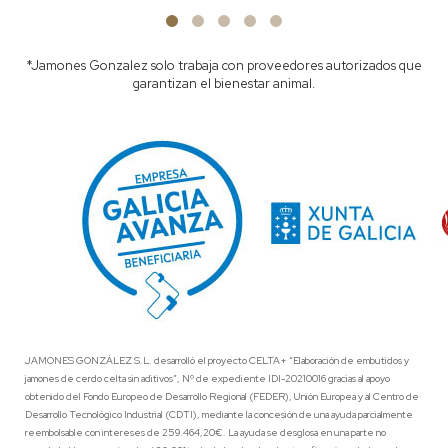
*Jamones Gonzalez solo trabaja con proveedores autorizados que
garantizan el bienestar animal.
JAMONES GONZÁLEZ S.L. desarrolló el proyecto CELTA+ “Elaboración de embutidos y
jamones de cerdo celta sin aditivos”, Nº de expediente IDI-20210016 gracias al apoyo
obtenido del Fondo Europeo de Desarrollo Regional (FEDER), Unión Europea y al Centro de
Desarrollo Tecnológico Industrial (CDTI), mediante la concesión de una ayuda parcialmente
reembolsable con intereses de 259.464,20€. La ayuda se desglosa en una parte no