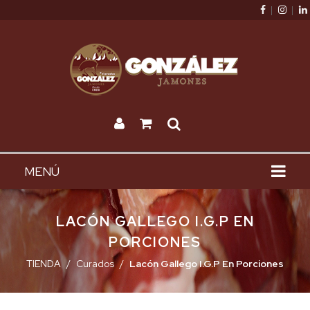
|
|
MENÚ
LACÓN GALLEGO I.G.P EN
PORCIONES
TIENDA
Curados
Lacón Gallego I.G.P En Porciones