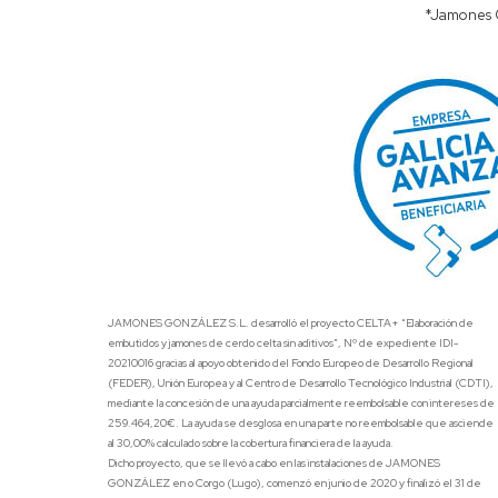
*Jamones G
JAMONES GONZÁLEZ S.L. desarrolló el proyecto CELTA+ “Elaboración de
embutidos y jamones de cerdo celta sin aditivos”, Nº de expediente IDI-
20210016 gracias al apoyo obtenido del Fondo Europeo de Desarrollo Regional
(FEDER), Unión Europea y al Centro de Desarrollo Tecnológico Industrial (CDTI),
mediante la concesión de una ayuda parcialmente reembolsable con intereses de
259.464,20€. La ayuda se desglosa en una parte no reembolsable que asciende
al 30,00% calculado sobre la cobertura financiera de la ayuda.
Dicho proyecto, que se llevó a cabo en las instalaciones de JAMONES
GONZÁLEZ en o Corgo (Lugo), comenzó en junio de 2020 y finalizó el 31 de