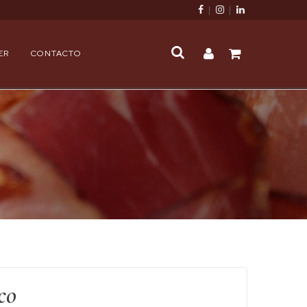
|
|
ER
CONTACTO
co