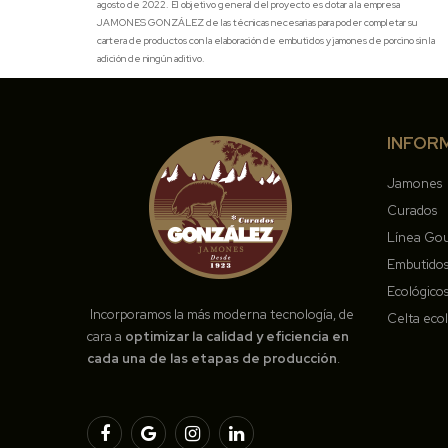
agosto de 2022. El objetivo general del proyecto es dotar a la empresa
JAMONES GONZÁLEZ de las técnicas necesarias para poder completar su
cartera de productos con la elaboración de embutidos y jamones de porcino sin la
adición de ningún aditivo.
INFOR
Jamones
Curados
Línea Go
Embutido
Ecológico
Incorporamos la más moderna tecnología, de
Celta eco
cara a
optimizar la calidad y eficiencia en
cada una de las etapas de producción
.