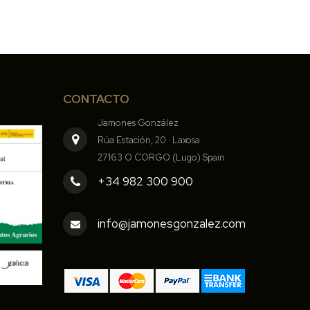
CONTACTO
Jamones González
Rúa Estación, 20 · Laxosa
27163 O CORGO (Lugo) Spain
+34 982 300 900
info@jamonesgonzalez.com