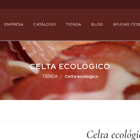
EMPRESA
CATÁLOGO
TIENDA
BLOG
AYUDAS FED
CELTA ECOLÓGICO
TIENDA
Celta ecológico
Celta ecológi