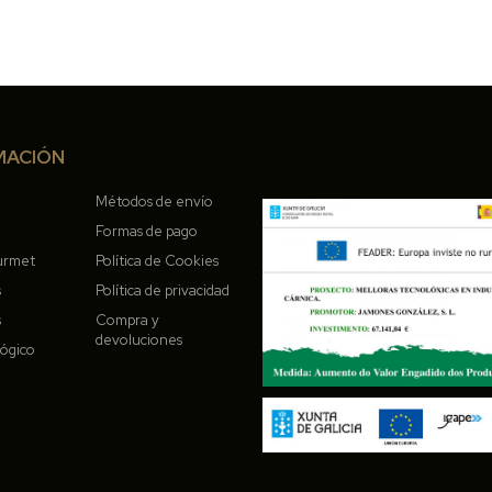
MACIÓN
Métodos de envío
Formas de pago
urmet
Política de Cookies
s
Política de privacidad
s
Compra y
devoluciones
lógico